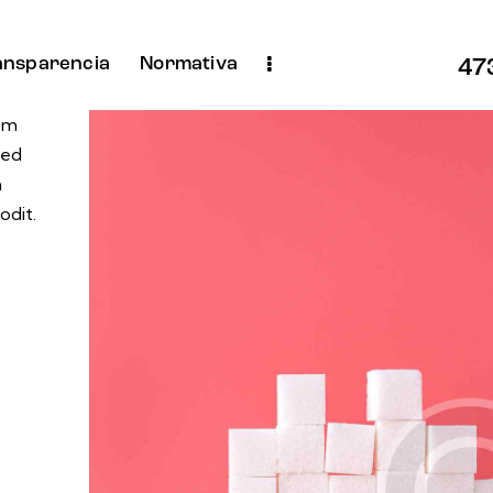
ansparencia
Normativa
47
tem
sed
m
odit.