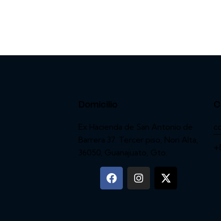
Domicilio
C
Ex Hacienda de San Antonio de
c
Barrera 37. Tercer piso, Nori Alta,
+
36050, Guanajuato, Gto.