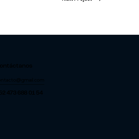
ontáctanos
ontacto@gmail.com
52 473 688 01 54