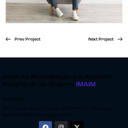
Prev Project
Next Project
Instituto Municipal para la Atencion
Integral de las Mujeres
IMAIM
Domicilio
Ex Hacienda de San Antonio de Barrera 37. Tercer piso,
Nori Alta, 36050, Guanajuato, Gto.