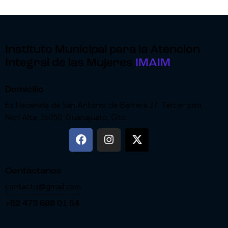
Instituto Municipal para la Atencion
Integral de las Mujeres
IMAIM
Domicilio
Ex Hacienda de San Antonio de Barrera 37. Tercer piso,
Nori Alta, 36050, Guanajuato, Gto.
Contáctanos
contacto@gmail.com
+52 473 688 01 54